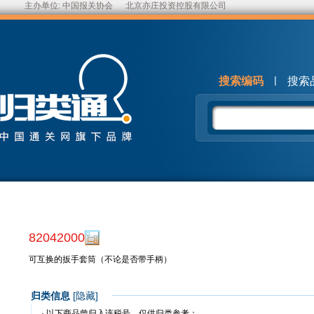
主办单位:
中国报关协会
北京亦庄投资控股有限公司
|
搜索编码
搜索
82042000
可互换的扳手套筒（不论是否带手柄）
归类信息
[
隐藏
]
· 以下商品曾归入该税号，仅供归类参考：