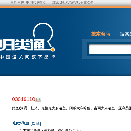
主办单位:
中国报关协会
北京亦庄投资控股有限公司
|
搜索编码
搜索
03019110
鳟鱼(河鳟、虹鳟、克拉克大麻哈鱼、阿瓜大麻哈鱼、吉雨大麻哈鱼、亚利桑
归类信息
[
隐藏
]
· 以下商品曾归入该税号，仅供归类参考：