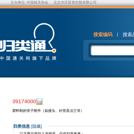
主办单位:
中国报关协会
北京亦庄投资控股有限公司
|
搜索编码
搜索
39174000
塑料制的管子附件（如接头、衬管及法兰等）
归类信息
[
隐藏
]
· 以下商品曾归入该税号，仅供归类参考：