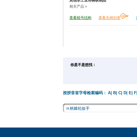
其他非工业用钢铁制品
相关产品 »
查看税号结构
查看先例归类
你是不是想找：
按拼音首字母检索编码：
A
|
B
|
C
|
D
|
E
|
F