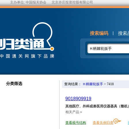
主办单位:
中国报关协会
北京亦庄投资控股有限公司
|
搜索编码
搜索
分类筛选
查询结果：
Ｈ柄棘轮扳手
>
7418
9018909919
其他医疗、外科或兽医用仪器器具（整机
相关产品 »
查看税号结构
查看先例归类