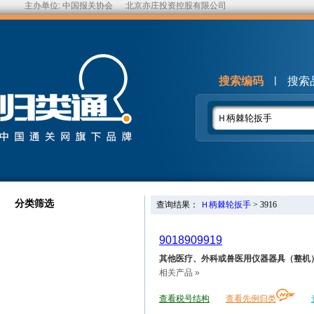
主办单位:
中国报关协会
北京亦庄投资控股有限公司
|
搜索编码
搜索
分类筛选
查询结果：
Ｈ柄棘轮扳手
>
3916
9018909919
其他医疗、外科或兽医用仪器器具（整机
相关产品 »
查看税号结构
查看先例归类