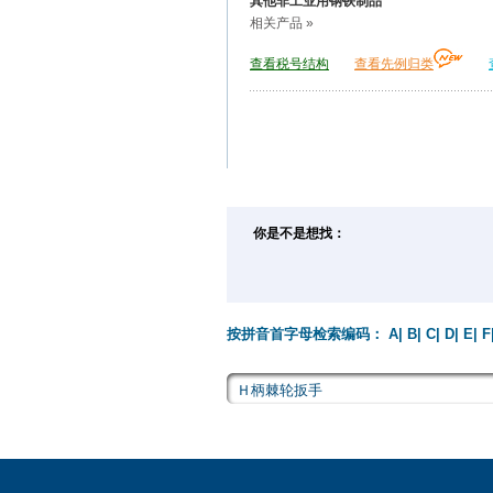
其他非工业用钢铁制品
相关产品 »
查看税号结构
查看先例归类
你是不是想找：
按拼音首字母检索编码：
A
|
B
|
C
|
D
|
E
|
F