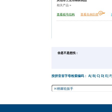
其他非工业用钢铁制品
相关产品 »
查看税号结构
查看先例归类
你是不是想找：
按拼音首字母检索编码：
A
|
B
|
C
|
D
|
E
|
F