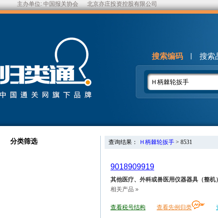
主办单位:
中国报关协会
北京亦庄投资控股有限公司
|
搜索编码
搜索
分类筛选
查询结果：
Ｈ柄棘轮扳手
>
8531
9018909919
其他医疗、外科或兽医用仪器器具（整机
相关产品 »
查看税号结构
查看先例归类