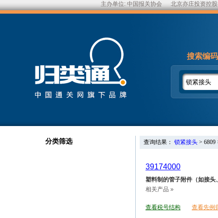
主办单位:
中国报关协会
北京亦庄投资控股
搜索编码
分类筛选
查询结果：
锁紧接头
>
6809
39174000
塑料制的管子附件（如接头
相关产品 »
查看税号结构
查看先例