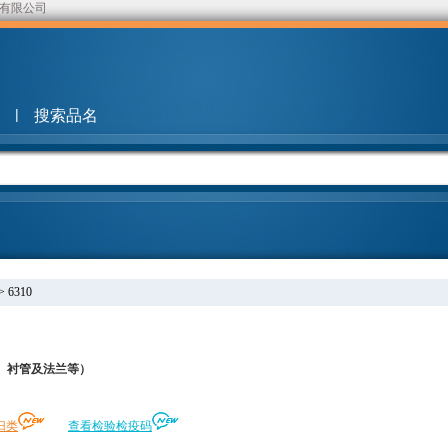
有限公司
|
搜索品名
>
6310
、衬管及法兰等）
归类
查看检验检疫码