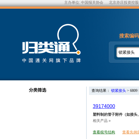
主办单位:
中国报关协会
北京亦庄投资控股
搜索编码
分类筛选
查询结果：
锁紧接头
>
6809
39174000
塑料制的管子附件（如接头
相关产品 »
查看税号结构
查看先例