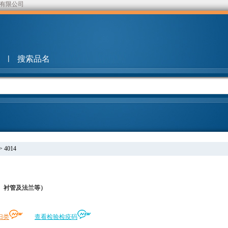
有限公司
|
搜索品名
>
4014
、衬管及法兰等）
归类
查看检验检疫码