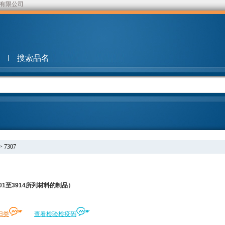
有限公司
|
搜索品名
>
7307
1至3914所列材料的制品）
归类
查看检验检疫码