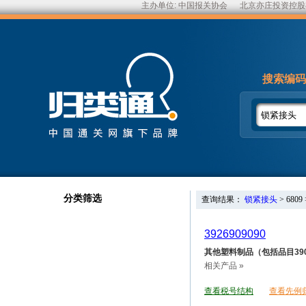
主办单位:
中国报关协会
北京亦庄投资控股
搜索编码
分类筛选
查询结果：
锁紧接头
>
6809
3926909090
其他塑料制品（包括品目390
相关产品 »
查看税号结构
查看先例