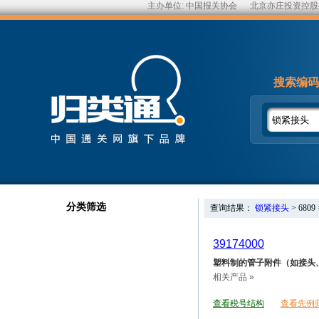
主办单位:
中国报关协会
北京亦庄投资控股
搜索编码
分类筛选
查询结果：
锁紧接头
>
6809
39174000
塑料制的管子附件（如接头
相关产品 »
查看税号结构
查看先例