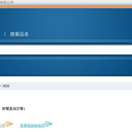
有限公司
|
搜索品名
>
3926
、衬管及法兰等）
归类
查看检验检疫码