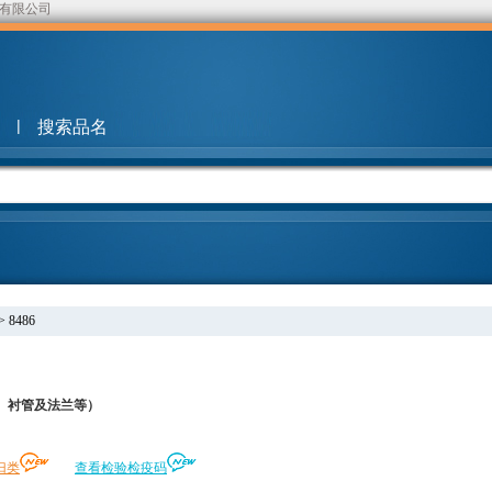
有限公司
|
搜索品名
>
8486
、衬管及法兰等）
归类
查看检验检疫码