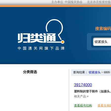
主办单位:
中国报关协会
北京亦庄投资控股
搜索编码
分类筛选
查询结果：
锁紧接头
>
6809
39174000
塑料制的管子附件（如接头
相关产品 »
查看税号结构
查看先例