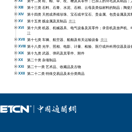
XII
第十二类 鞋、帽、伞、杖、鞭及其零件；已加工的羽毛及其制品；
XIII
第十三类 石料、石膏、水泥、石棉、云母及类似材料的制品；陶瓷
XIV
第十四类 天然或养殖珍珠、宝石或半宝石、贵金属、包贵金属及其
XV
第十五类 贱金属及其制品
类注
XVI
第十六类 机器、机械器具、电气设备及其零件；录音机及放声机、
注
XVII
第十七类 车辆、航空器、船舶及有关运输设备
类注
XVIII
第十八类 光学、照相、电影、计量、检验、医疗或外科用仪器及设
XIX
第十九类 武器、弹药及其零件、附件
XX
第二十类 杂项制品
XXI
第二十一类 艺术品、收藏品及古物
XXII
第二十二类 特殊交易品及未分类商品