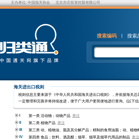
主办单位:
中国报关协会
北京亦庄投资控股有限公司
|
搜索编码
搜索
海关进出口税则
税则信息主要来源于《中华人民共和国海关进出口税则》，并依据海关总
一定整理和完善并将持续改进，便于广大用户更简便地进行查询。(以下信
I
第一类 活动物；动物产品
类注
II
第二类 植物产品
类注
III
第三类 动、植物油、脂及其分解产品；精制的食用油脂；动、植物
IV
第四类 食品；饮料、酒及醋；烟草、烟草及烟草代用品的制品
类