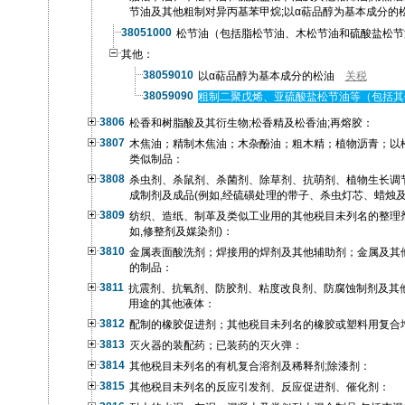
节油及其他粗制对异丙基苯甲烷;以α萜品醇为基本成分的
38051000
松节油（包括脂松节油、木松节油和硫酸盐松节
其他：
38059010
以α萜品醇为基本成分的松油
关税
38059090
粗制二聚戊烯、亚硫酸盐松节油等（包括其
3806
松香和树脂酸及其衍生物;松香精及松香油;再熔胶：
3807
木焦油；精制木焦油；木杂酚油；粗木精；植物沥青；以
类似制品：
3808
杀虫剂、杀鼠剂、杀菌剂、除草剂、抗萌剂、植物生长调
成制剂及成品(例如,经硫磺处理的带子、杀虫灯芯、蜡烛及
3809
纺织、造纸、制革及类似工业用的其他税目未列名的整理
如,修整剂及媒染剂)：
3810
金属表面酸洗剂；焊接用的焊剂及其他辅助剂；金属及其
的制品：
3811
抗震剂、抗氧剂、防胶剂、粘度改良剂、防腐蚀制剂及其他
用途的其他液体：
3812
配制的橡胶促进剂；其他税目未列名的橡胶或塑料用复合
3813
灭火器的装配药；已装药的灭火弹：
3814
其他税目未列名的有机复合溶剂及稀释剂;除漆剂：
3815
其他税目未列名的反应引发剂、反应促进剂、催化剂：