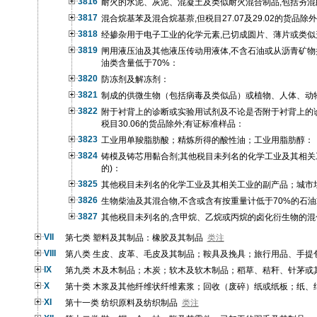
3816
耐火的水泥、灰泥、混凝土及类似耐火混合制品,包括夯混白
3817
混合烷基苯及混合烷基萘,但税目27.07及29.02的货品除
3818
经掺杂用于电子工业的化学元素,已切成圆片、薄片或类似
3819
闸用液压油及其他液压传动用液体,不含石油或从沥青矿物
油类含量低于70%：
3820
防冻剂及解冻剂：
3821
制成的供微生物（包括病毒及类似品）或植物、人体、动
3822
附于衬背上的诊断或实验用试剂及不论是否附于衬背上的诊
税目30.06的货品除外;有证标准样品：
3823
工业用单羧脂肪酸；精炼所得的酸性油；工业用脂肪醇：
3824
铸模及铸芯用黏合剂;其他税目未列名的化学工业及其相关
的)：
3825
其他税目未列名的化学工业及其相关工业的副产品；城市
3826
生物柴油及其混合物,不含或含有按重量计低于70%的石
3827
其他税目未列名的,含甲烷、乙烷或丙烷的卤化衍生物的混
VII
第七类 塑料及其制品：橡胶及其制品
类注
VIII
第八类 生皮、皮革、毛皮及其制品；鞍具及挽具；旅行用品、手提
IX
第九类 木及木制品；木炭；软木及软木制品；稻草、秸秆、针茅或
X
第十类 木浆及其他纤维状纤维素浆；回收（废碎）纸或纸板；纸、
XI
第十一类 纺织原料及纺织制品
类注