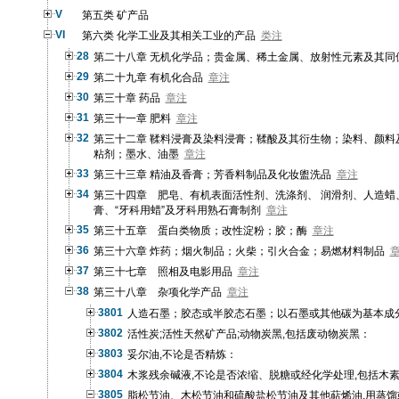
V
第五类 矿产品
VI
第六类 化学工业及其相关工业的产品
类注
28
第二十八章 无机化学品；贵金属、稀土金属、放射性元素及其同
29
第二十九章 有机化合品
章注
30
第三十章 药品
章注
31
第三十一章 肥料
章注
32
第三十二章 鞣料浸膏及染料浸膏；鞣酸及其衍生物；染料、颜料
粘剂；墨水、油墨
章注
33
第三十三章 精油及香膏；芳香料制品及化妆盥洗品
章注
34
第三十四章 肥皂、有机表面活性剂、洗涤剂、 润滑剂、人造蜡
膏、“牙科用蜡”及牙科用熟石膏制剂
章注
35
第三十五章 蛋白类物质；改性淀粉；胶；酶
章注
36
第三十六章 炸药；烟火制品；火柴；引火合金；易燃材料制品
37
第三十七章 照相及电影用品
章注
38
第三十八章 杂项化学产品
章注
3801
人造石墨；胶态或半胶态石墨；以石墨或其他碳为基本成
3802
活性炭;活性天然矿产品;动物炭黑,包括废动物炭黑：
3803
妥尔油,不论是否精炼：
3804
木浆残余碱液,不论是否浓缩、脱糖或经化学处理,包括木素磺
3805
脂松节油、木松节油和硫酸盐松节油及其他萜烯油,用蒸馏