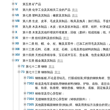
V
第五类 矿产品
VI
第六类 化学工业及其相关工业的产品
类注
VII
第七类 塑料及其制品：橡胶及其制品
类注
VIII
第八类 生皮、皮革、毛皮及其制品；鞍具及挽具；旅行用品、手提
IX
第九类 木及木制品；木炭；软木及软木制品；稻草、秸秆、针茅或
X
第十类 木浆及其他纤维状纤维素浆；回收（废碎）纸或纸板；纸、
XI
第十一类 纺织原料及纺织制品
类注
XII
第十二类 鞋、帽、伞、杖、鞭及其零件；已加工的羽毛及其制品；
XIII
第十三类 石料、石膏、水泥、石棉、云母及类似材料的制品；陶瓷
XIV
第十四类 天然或养殖珍珠、宝石或半宝石、贵金属、包贵金属及其
XV
第十五类 贱金属及其制品
类注
72
第七十二章 钢铁
章注
73
第七十三章 钢铁制品
章注
7301
钢铁板桩,不论是否钻孔、打眼或组装;焊接的钢铁角材、
7302
铁道及电车道铺轨用钢铁材料(钢轨、护轨、齿轨、道岔
板、轨座、轨座楔、钢轨垫板、钢轨夹、底板、固定板及
7303
铸铁管及空心异型材：
7304
无缝钢铁管及空心异型材（铸铁的除外）：
7305
其他圆形截面钢铁管(例如,焊、铆及用类似方法接合的管),外