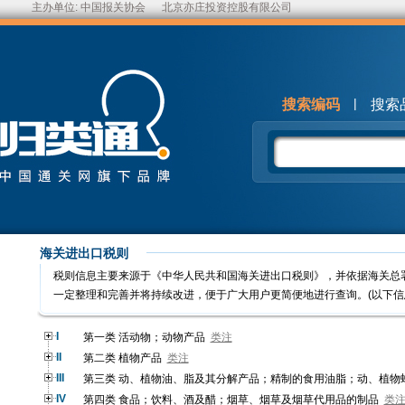
主办单位:
中国报关协会
北京亦庄投资控股有限公司
|
搜索编码
搜索
海关进出口税则
税则信息主要来源于《中华人民共和国海关进出口税则》，并依据海关总
一定整理和完善并将持续改进，便于广大用户更简便地进行查询。(以下信
I
第一类 活动物；动物产品
类注
II
第二类 植物产品
类注
III
第三类 动、植物油、脂及其分解产品；精制的食用油脂；动、植物
IV
第四类 食品；饮料、酒及醋；烟草、烟草及烟草代用品的制品
类