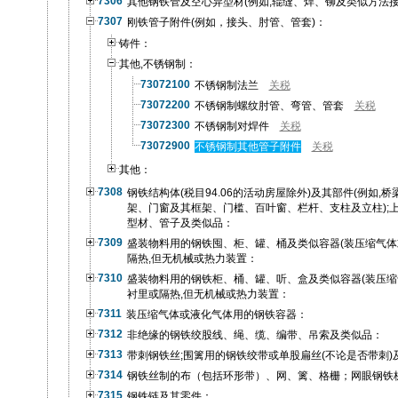
7306
其他钢铁管及空心异型材(例如,辊缝、焊、铆及类似方法接
7307
刚铁管子附件(例如，接头、肘管、管套)：
铸件：
其他,不锈钢制：
73072100
不锈钢制法兰
关税
73072200
不锈钢制螺纹肘管、弯管、管套
关税
73072300
不锈钢制对焊件
关税
73072900
不锈钢制其他管子附件
关税
其他：
7308
钢铁结构体(税目94.06的活动房屋除外)及其部件(例如
架、门窗及其框架、门槛、百叶窗、栏杆、支柱及立柱);
型材、管子及类似品：
7309
盛装物料用的钢铁囤、柜、罐、桶及类似容器(装压缩气体或
隔热,但无机械或热力装置：
7310
盛装物料用的钢铁柜、桶、罐、听、盒及类似容器(装压缩气
衬里或隔热,但无机械或热力装置：
7311
装压缩气体或液化气体用的钢铁容器：
7312
非绝缘的钢铁绞股线、绳、缆、编带、吊索及类似品：
7313
带刺钢铁丝;围篱用的钢铁绞带或单股扁丝(不论是否带刺)
7314
钢铁丝制的布（包括环形带）、网、篱、格栅；网眼钢铁
7315
钢铁链及其零件：