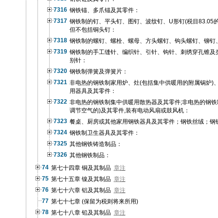
7316
钢铁锚、多爪锚及其零件：
7317
钢铁制的钉、平头钉、图钉、波纹钉、U形钉(税目83.05
但不包括铜头钉：
7318
钢铁制的螺钉、螺栓、螺母、方头螺钉、钩头螺钉、铆钉
7319
钢铁制的手工缝针、编织针、引针、钩针、刺绣穿孔锥及
别针：
7320
钢铁制弹簧及弹簧片：
7321
非电热的钢铁制家用炉、灶(包括集中供暖用的附属锅炉)
用器具及其零件：
7322
非电热的钢铁制集中供暖用散热器及其零件;非电热的钢铁
调节空气的)及其零件,装有电动风扇或鼓风机：
7323
餐桌、厨房或其他家用钢铁器具及其零件；钢铁丝绒；钢
7324
钢铁制卫生器具及其零件：
7325
其他钢铁铸造制品：
7326
其他钢铁制品：
74
第七十四章 铜及其制品
章注
75
第七十五章 镍及其制品
章注
76
第七十六章 铝及其制品
章注
77
第七十七章 (保留为税则将来所用)
78
第七十八章 铅及其制品
章注